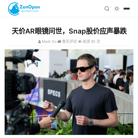
注册
科技
编程
天价AR眼镜问世，Snap股价应声暴跌
心理
Mark Do
暂无评论
阅读 90 次