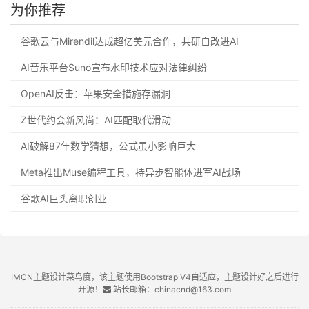
为你推荐
谷歌云与Mirendil达成超亿美元合作，共研自改进AI
AI音乐平台Suno宣布水印技术应对法律纠纷
OpenAI反击：苹果安全措施存漏洞
Z世代约会新风尚：AI匹配取代滑动
AI破解87年数学猜想，公式虽小影响巨大
Meta推出Muse编程工具，持异步智能体进军AI战场
谷歌AI巨头离职创业
IMCN主题设计菜鸟度，该主题使用Bootstrap V4自适应，主题设计好之后进行
开源！
站长邮箱：chinacnd@163.com