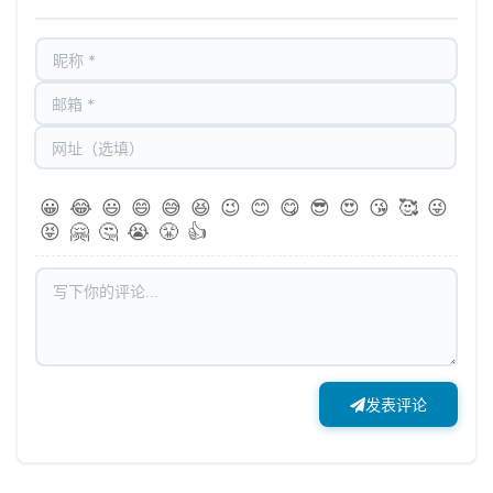
😀
😂
😃
😄
😅
😆
😉
😊
😋
😎
😍
😘
🥰
😜
😝
🤗
🤔
😭
😤
👍
发表评论