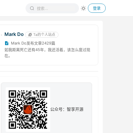
登录
Mark Do
Ta的个人站点
Mark Do发布文章2429篇
如我距离死亡还有45年，我还活着，该怎么度过现
在。
公众号：智享开源