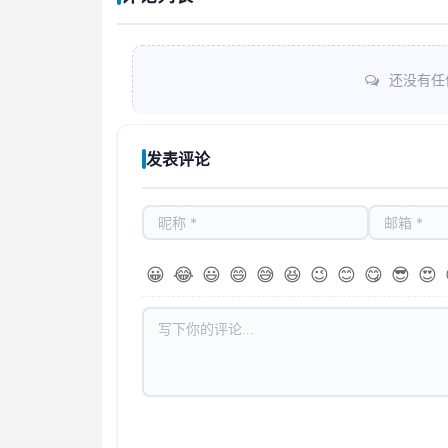
还没有任
发表评论
😀
😂
😃
😄
😅
😆
😉
😊
😋
😎
😍