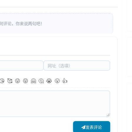
何评论，你来说两句吧！
😘
🥰
😜
😝
🤗
🤔
😭
😤
👍
发表评论