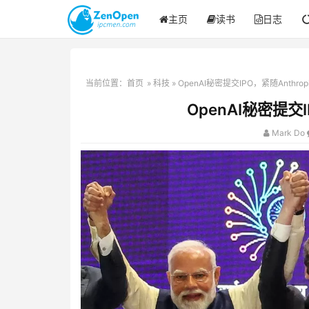
主页
读书
日志
当前位置：
首页
»
科技
» OpenAI秘密提交IPO，紧随Anthro
OpenAI秘密提交I
Mark Do