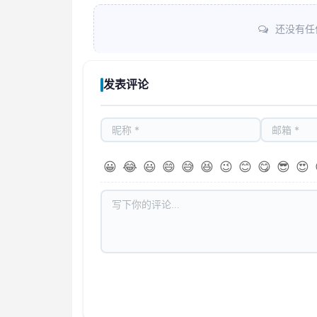
还没有任
发表评论
😀
😂
😃
😄
😅
😆
😉
😊
😋
😎
😍