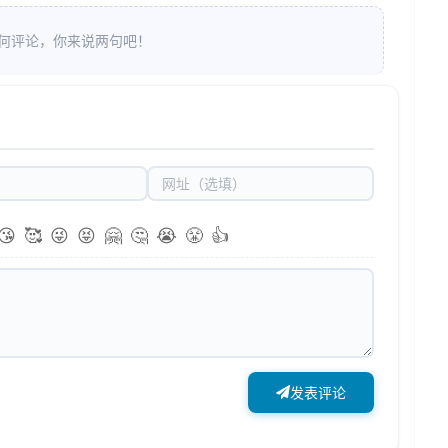
何评论，你来说两句吧！
😘
🥰
😜
😝
🤗
🤔
😭
😤
👍
发表评论