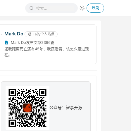
登录
Mark Do
Ta的个人站点
Mark Do发布文章2396篇
如我距离死亡还有45年，我还活着，该怎么度过现
在。
公众号：智享开源