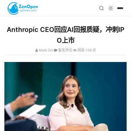
注册
科技
编程
Anthropic CEO回应AI回报质疑，冲刺IP
心理
O上市
Mark Do
暂无评论
阅读 138 次