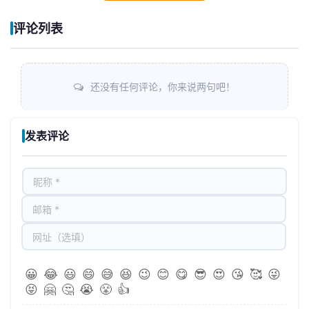
评论列表
还没有任何评论，你来说两句吧！
发表评论
😀
😂
😃
😄
😅
😆
😉
😊
😋
😎
😍
😘
🥰
😜
😝
🤗
🤔
😭
😤
👍