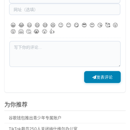
😀
😂
😃
😄
😅
😆
😉
😊
😋
😎
😍
😘
🥰
😜
😝
🤗
🤔
😭
😤
👍
发表评论
为你推荐
谷歌钱包推出青少年专属账户
TikTok裁员250人关闭纳什维尔办公室