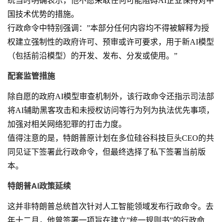
统当时明确表示，他不愿采取任何可能阻碍AI企业保持对中
国技术优势的措施。
行政命令中特别强调：”本部分任何内容均不得被解释为授
权建立强制性的政府许可、预审或许可要求，用于新AI模型
（包括前沿模型）的开发、发布、分发或使用。”
配套监管措施
除自愿的政府AI模型审查机制外，该行政命令还指示司法部
将AI辅助黑客攻击和未授权访问等行为列为执法优先事项，
加强对相关网络犯罪的打击力度。
值得注意的是，特朗普原计划在多位硅谷科技巨头CEO的共
同见证下签署此行政命令，但最终选择了私下签署当前版
本。
特朗普AI政策延续
这并非特朗普总统首次针对人工智能领域发布行政命令。去
年十二月，他曾签署一项旨在建立”统一规则书”的行政命