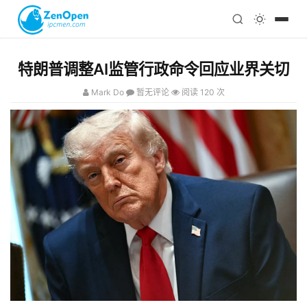
注册
科技
编程
特朗普调整AI监管行政命令回应业界关切
心理
Mark Do
暂无评论
阅读 120 次