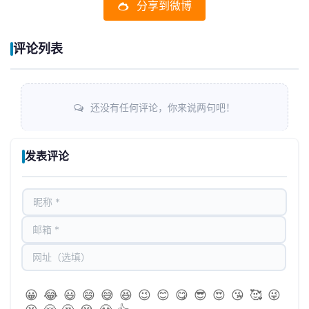
分享到微博
评论列表
还没有任何评论，你来说两句吧！
发表评论
😀
😂
😃
😄
😅
😆
😉
😊
😋
😎
😍
😘
🥰
😜