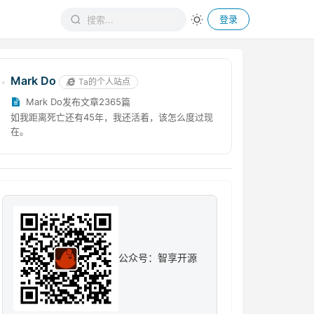
登录
Mark Do
Ta的个人站点
Mark Do发布文章2365篇
如我距离死亡还有45年，我还活着，该怎么度过现
在。
公众号：智享开源