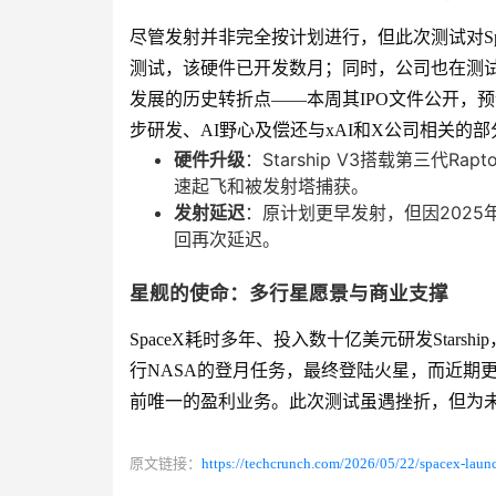
尽管发射并非完全按计划进行，但此次测试对Spac
测试，该硬件已开发数月；同时，公司也在测试其
发展的历史转折点——本周其IPO文件公开，预
步研发、AI野心及偿还与xAI和X公司相关的
硬件升级
：Starship V3搭载第三代
速起飞和被发射塔捕获。
发射延迟
：原计划更早发射，但因2025
回再次延迟。
星舰的使命：多行星愿景与商业支撑
SpaceX耗时多年、投入数十亿美元研发Star
行NASA的登月任务，最终登陆火星，而近期更
前唯一的盈利业务。此次测试虽遇挫折，但为
原文链接：
https://techcrunch.com/2026/05/22/spacex-launche