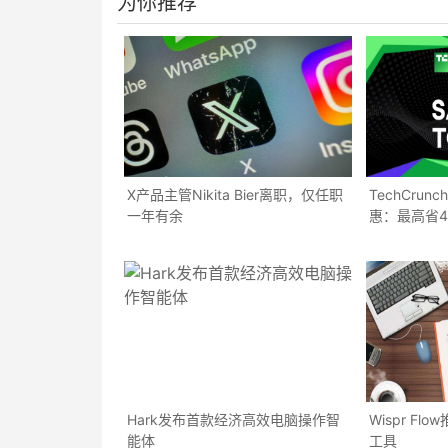
为你推荐
X产品主管Nikita Bier离职，仅任职
TechCrunc
一年有余
惠：最高省4
Hark发布首款经济高效电脑操作智
Wispr Fl
能体
工具