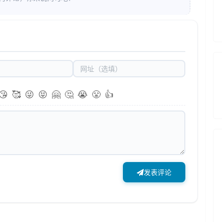
😘
🥰
😜
😝
🤗
🤔
😭
😤
👍
发表评论