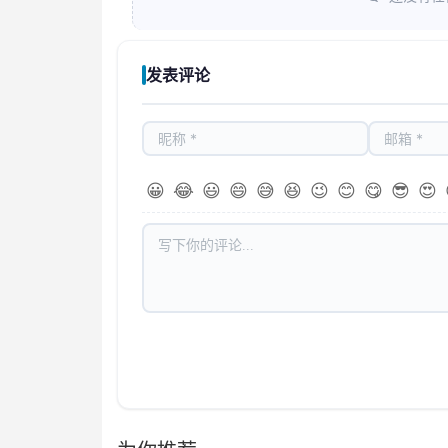
发表评论
😀
😂
😃
😄
😅
😆
😉
😊
😋
😎
😍