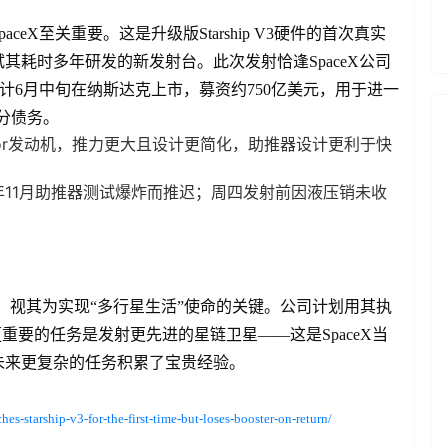
eX至关重要。这是升级版Starship V3硬件的首次真实
耗时多年研发的新发射台。此次发射恰逢SpaceX公司
计6月中旬在纳斯达克上市，募资约750亿美元，用于进一
部分债务。
Raptor发动机，推力更大且设计更简化，助推器设计更利于快
年11月助推器测试爆炸而推迟；周四发射前因液压销未收
ship，视其为实现“多行星生活”使命的关键。公司计划用其执
重要的任务是发射更先进的星链卫星——这是SpaceX当
未来更复杂的任务积累了宝贵经验。
s-starship-v3-for-the-first-time-but-loses-booster-on-return/