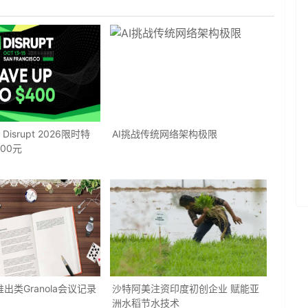
h Disrupt 2026限时特
AI挑战传统网络架构极限
00元
ow推出类Granola会议记录
沙特阿美注资印度初创企业 赋能亚
洲水稻节水技术