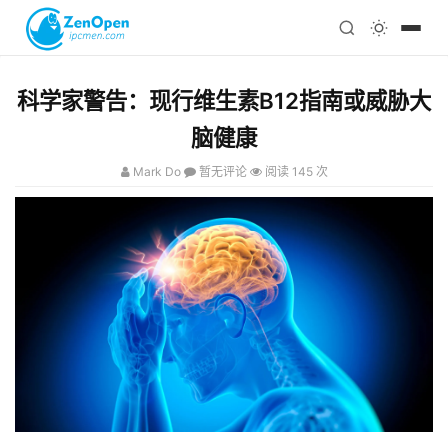
注册
科技
编程
科学家警告：现行维生素B12指南或威胁大
心理
脑健康
Mark Do
暂无评论
阅读 145 次