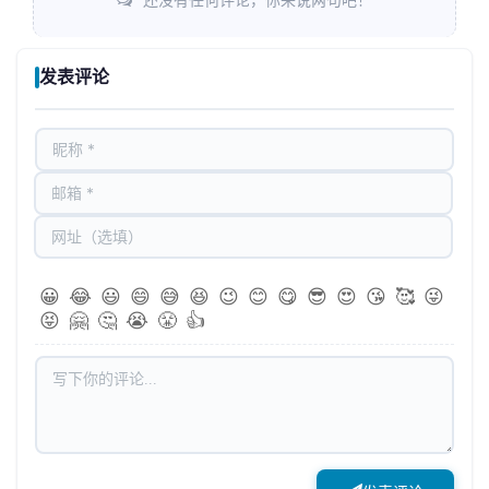
还没有任何评论，你来说两句吧！
发表评论
😀
😂
😃
😄
😅
😆
😉
😊
😋
😎
😍
😘
🥰
😜
😝
🤗
🤔
😭
😤
👍