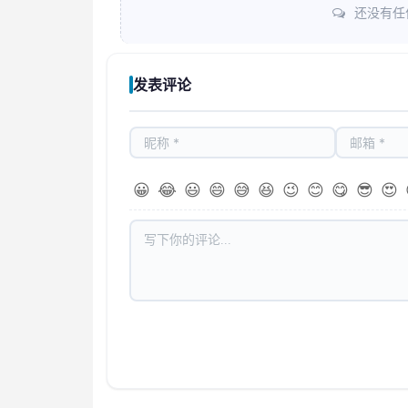
还没有任
发表评论
😀
😂
😃
😄
😅
😆
😉
😊
😋
😎
😍