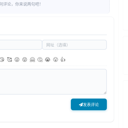
何评论，你来说两句吧！
😘
🥰
😜
😝
🤗
🤔
😭
😤
👍
发表评论