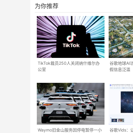
为你推荐
TikTok裁员250人关闭纳什维尔办
谷歌地球AI
公室
假信息泛滥
Waymo旧金山服务因停电暂停一小
谷歌Vids