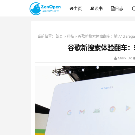
主页
读书
日志
当前位置：
首页
»
科技
» 谷歌新搜索体验翻车：输入“disreg
谷歌新搜索体验翻车：输入
Mark Do