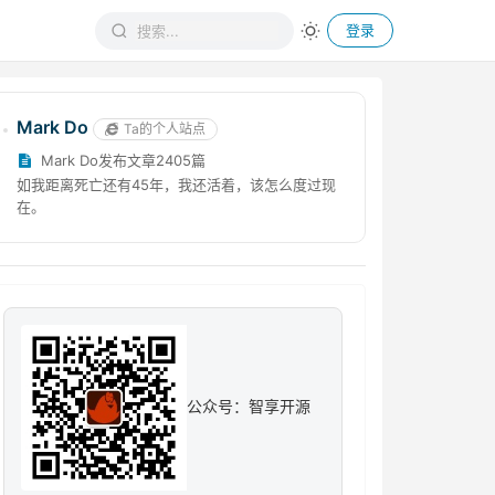
登录
Mark Do
Ta的个人站点
Mark Do发布文章2405篇
如我距离死亡还有45年，我还活着，该怎么度过现
在。
公众号：智享开源