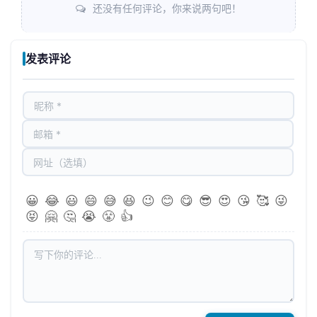
还没有任何评论，你来说两句吧！
发表评论
😀
😂
😃
😄
😅
😆
😉
😊
😋
😎
😍
😘
🥰
😜
😝
🤗
🤔
😭
😤
👍