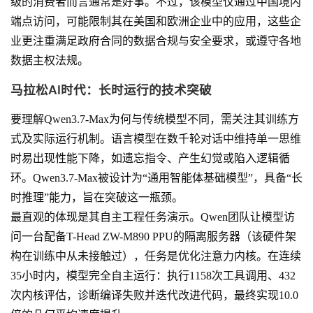
级的消费者而言通常是好事。不过，该模型仅通过中国境内
端点访问，可能限制其在美国和欧洲企业中的应用，这些企
业更注重满足政府合同的数据合规与安全要求，或遵守各地
数据主权法规。
马拉松AI时代：长时运行的技术突破
要理解Qwen3.7-Max为何与传统模型不同，需关注其训练方
式及实际运行机制。语言模型在数千轮对话中维持单一思维
时易出现性能下降，如遗忘指令、产生幻觉或陷入逻辑循
环。Qwen3.7-Max被设计为“通用智能体基础模型”，具备“长
时推理”能力，旨在突破这一瓶颈。
最直观的体现是其自主工程任务演示。Qwen团队让模型访
问一台配备T-Head ZW-M890 PPU的隔离服务器（该硬件架
构在训练中从未接触过），任务是优化注意力内核。在连续
35小时内，模型完全自主运行：执行1158次工具调用、432
次内核评估，诊断编译失败并迭代改进代码，最终实现10.0