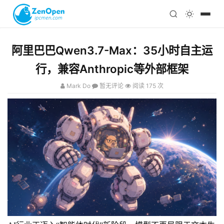
注册
科技
编程
阿里巴巴Qwen3.7-Max：35小时自主运
心理
行，兼容Anthropic等外部框架
Mark Do
暂无评论
阅读 175 次