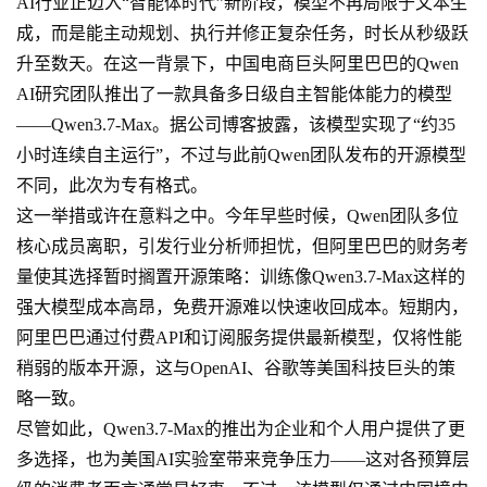
AI行业正迈入“智能体时代”新阶段，模型不再局限于文本生
成，而是能主动规划、执行并修正复杂任务，时长从秒级跃
升至数天。在这一背景下，中国电商巨头阿里巴巴的Qwen
AI研究团队推出了一款具备多日级自主智能体能力的模型
——Qwen3.7-Max。据公司博客披露，该模型实现了“约35
小时连续自主运行”，不过与此前Qwen团队发布的开源模型
不同，此次为专有格式。
这一举措或许在意料之中。今年早些时候，Qwen团队多位
核心成员离职，引发行业分析师担忧，但阿里巴巴的财务考
量使其选择暂时搁置开源策略：训练像Qwen3.7-Max这样的
强大模型成本高昂，免费开源难以快速收回成本。短期内，
阿里巴巴通过付费API和订阅服务提供最新模型，仅将性能
稍弱的版本开源，这与OpenAI、谷歌等美国科技巨头的策
略一致。
尽管如此，Qwen3.7-Max的推出为企业和个人用户提供了更
多选择，也为美国AI实验室带来竞争压力——这对各预算层