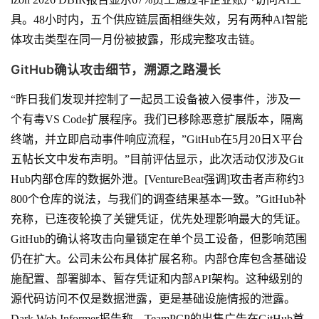
具。48小时内，五个供应链层面相继失效，另有两种AI智能
体攻击类型在同一月份被披露，形成完整攻击链。
GitHub确认攻击细节，溯源之路漫长
“昨日我们发现并控制了一起员工设备被入侵事件，涉及一
个有毒VS Code扩展程序。我们已移除恶意扩展版本，隔离
终端，并立即启动事件响应流程，”GitHub在5月20日X平台
五帖长文中发布声明。”目前评估显示，此次活动仅涉及Git
Hub内部仓库的数据外泄。[VentureBeat强调]攻击者声称约3
800个仓库的说法，与我们的调查结果基本一致。”GitHub补
充称，已连夜轮换了关键凭证，优先处理影响最大的凭证。
GitHub的确认将攻击向量锁定在单个员工设备，但影响范围
仍在扩大。公司未公布具体扩展名称。内部仓库包含基础设
施配置、部署脚本、暂存凭证和内部API架构。这种级别的
源代码访问不仅是数据泄露，更是基础设施情报的泄露。
Dark Web Informer报告称，TeamPCP的出售广告在GitHub首