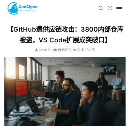
注册
科技
编程
【GitHub遭供应链攻击：3800内部仓库
心理
被盗，VS Code扩展成突破口】
Mark Do
暂无评论
阅读 184 次