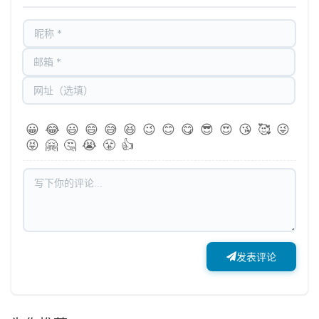
😀
😂
😃
😄
😅
😆
😉
😊
😋
😎
😍
😘
🥰
😜
😝
🤗
🤔
😭
😤
👍
发表评论