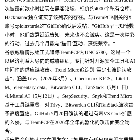
次披露前数小时出现在黑客论坛，标价约4000个私有仓库。
Hackmanac独立证实了该列表的存在。与TeamPCP相关的X
账号xploitrsturtle2在GitHub确认后发帖：”GitHub早已知情数
小时，他们故意延迟告知，未来也不会诚实。这是一次精彩
的行动，过去几个月能与’猫们’互动，深感荣幸。”
谷歌威胁情报组正式追踪TeamPCP为UNC6780，这是一个
以经济利益为导向的威胁组织，专门针对开源安全工具和AI
中间件的供应链攻击。Trend Micro追踪到”至少七波确认攻
击”，涵盖Trivy（2026年3月）、Checkmarx KICS、LiteLL
M、elementary-data、Bitwarden CLI、TanStack（5月11日）
和Mistral AI（5月12日）。StepSecurity、Snyk和Trend Micro
基于工具链重叠，对Trivy、Bitwarden CLI和TanStack波次给
予高度置信。GitHub 5月20日确认的通过有毒VS Code扩展
的入侵，与TeamPCP在2026年全年武器化的攻击面完全吻
合。
币安联合创始人CZ立即发文：”如果你有任何包含明文凭据