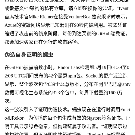
或敏感文档/架构的私有仓库，请立即轮换你的凭证。”Ivanti
首席技术官Mike Riemer在接受VentureBeat独家采访时表示，
Azure的蜜罐网络显示已知漏洞在90秒内被利用。被盗凭证
缩短了攻击前的侦察阶段。每份到达买家的GitHub端凭证，
都会加速买家正在运行的攻击路径。
伪造自身证明的蠕虫
在GitHub披露前数小时，Endor Labs检测到5月19日01:39至0
2:06 UTC期间发布的42个恶意npm包。Socket的更广泛追踪
显示，整个波次包含639个恶意版本，分布在阿里巴巴@antv
数据可视化生态系统的323个包中，每周下载量约1600万
次。
这一波次引入了证明伪造技术。蠕虫现在在运行时调用Fulci
o和Rekor，为传播的每个包生成有效的Sigstore签名证书。证
明工具显示绿色徽章，但构建链属于攻击者。”证明显示包
的构建位置，但不证明构建经过授权，”Endor Labs解释道。