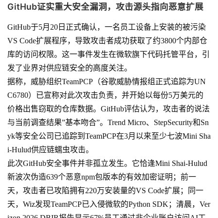
GitHub证实重大安全漏洞，攻击源头指向恶意扩展
GitHub于5月20日正式确认，一名员工设备上安装的被污染
VS Code扩展程序，导致攻击者成功获取了约3800个内部仓
库的访问权限。这一事件发生在微软旗下代码托管平台，引
发了业界对供应链安全的高度关注。
据称，威胁组织TeamPCP（谷歌威胁情报组正式追踪为UN
C6780）已宣称对此次攻击负责，并开始以每份5万美元的
价格出售窃取的仓库数据。GitHub评估认为，攻击者的说法
与当前调查结果”基本吻合”。Trend Micro、StepSecurity和Sn
yk等安全公司已追踪到TeamPCP在3月以来至少七波Mini Sha
i-Hulud供应链蠕虫攻击。
此次GitHub安全事件并非孤立发生。它恰逢Mini Shai-Hulud
新波次伪造639个恶意npm包版本的有效加密证明；前一
天，攻击者已攻陷拥有220万安装量的VS Code扩展；同一
天，Wiz发现TeamPCP已入侵微软的Python SDK；清晨，Ver
izon 2026 DBIR报告显示67%员工通过非企业账户访问AI工