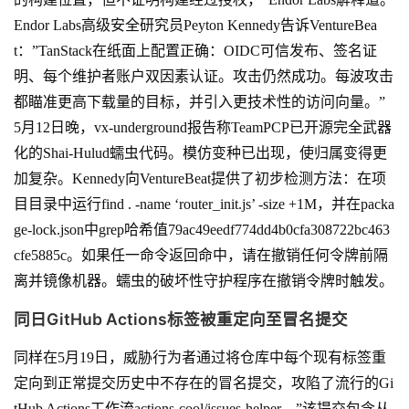
Endor Labs高级安全研究员Peyton Kennedy告诉VentureBea
t：”TanStack在纸面上配置正确：OIDC可信发布、签名证
明、每个维护者账户双因素认证。攻击仍然成功。每波攻击
都瞄准更高下载量的目标，并引入更技术性的访问向量。”
5月12日晚，vx-underground报告称TeamPCP已开源完全武器
化的Shai-Hulud蠕虫代码。模仿变种已出现，使归属变得更
加复杂。Kennedy向VentureBeat提供了初步检测方法：在项
目目录中运行find . -name ‘router_init.js’ -size +1M，并在packa
ge-lock.json中grep哈希值79ac49eedf774dd4b0cfa308722bc463
cfe5885c。如果任一命令返回命中，请在撤销任何令牌前隔
离并镜像机器。蠕虫的破坏性守护程序在撤销令牌时触发。
同日GitHub Actions标签被重定向至冒名提交
同样在5月19日，威胁行为者通过将仓库中每个现有标签重
定向到正常提交历史中不存在的冒名提交，攻陷了流行的Gi
tHub Actions工作流actions-cool/issues-helper。”该提交包含从