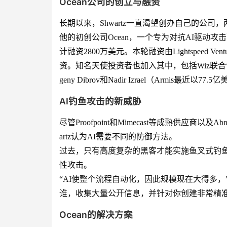
Ocean公司的创立与融资
长期以来，Shwartz一直渴望创办自己的公
他的初创公司Ocean，一个专为对抗AI驱动
计融资2800万美元。本轮融资由Lightspeed Venture Pa
资。知名天使投资者也加入其中，包括Wiz联合创始人兼C
geny Dibrov和Nadir Izrael（Armis最近以77
AI钓鱼攻击的新威胁
尽管Proofpoint和Mimecast等成熟供应商以及A
artz认为AI需要不同的防御方法。
过去，只有高度复杂的黑客才能实施鱼叉式钓
性攻击。
“AI使整个流程自动化，因此规模现在大得多，”Shw
谁，收集大量公开信息，并针对你创建非常精准
Ocean的解决方案