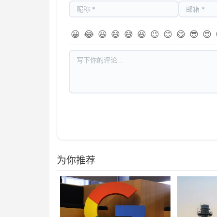
😀
😂
😃
😄
😅
😆
😉
😊
😋
😎
😍
为你推荐