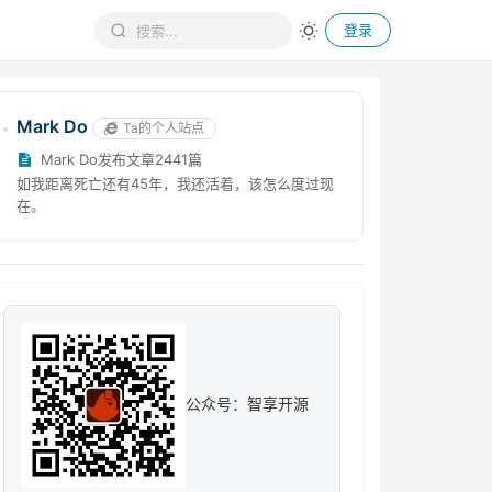
登录
Mark Do
Ta的个人站点
Mark Do发布文章2441篇
如我距离死亡还有45年，我还活着，该怎么度过现
在。
公众号：智享开源