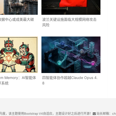
数据中心或成美最大碳
波兰关键设施面临大规模网络攻击
风险
m Memory：AI智能体
四智能体协作超越Claude Opus 4.
享系统
8
鸟度，该主题使用Bootstrap V4自适应，主题设计好之后进行开源！
站长邮箱：chin