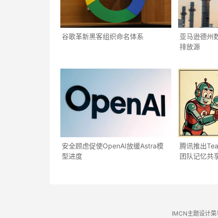
谷歌革新黑客组织命名体系
亚马逊德州
排放源
安全顾虑促使OpenAI放缓Astra模
腾讯推出Tea
型进度
团队记忆共
IMCN主题设计菜