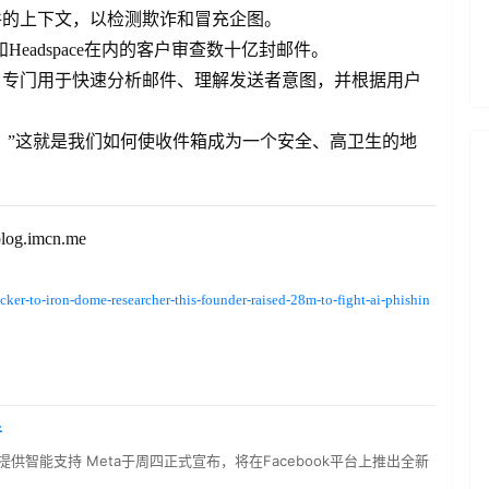
ng 邮件的上下文，以检测欺诈和冒充企图。
logy和Headspace在内的客户审查数十亿封邮件。
言模型，专门用于快速分析邮件、理解发送者意图，并根据用户
z说，”这就是我们如何使收件箱成为一个安全、高卫生的地
imcn.me
ker-to-iron-dome-researcher-this-founder-raised-28m-to-fight-ai-phishin
者
提供智能支持 Meta于周四正式宣布，将在Facebook平台上推出全新