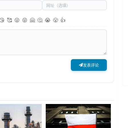
😘
🥰
😜
😝
🤗
🤔
😭
😤
👍
发表评论