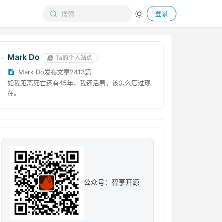
登录
Mark Do
Ta的个人站点
Mark Do发布文章2413篇
如我距离死亡还有45年，我还活着，该怎么度过现
在。
公众号：智享开源