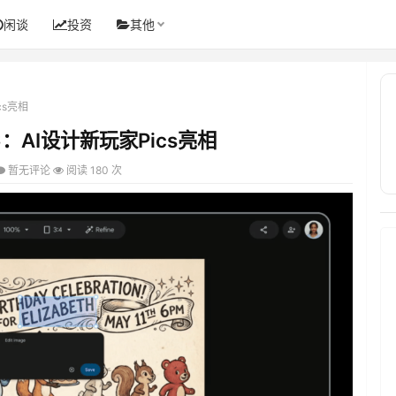
闲谈
投资
其他
ics亮相
026：AI设计新玩家Pics亮相
暂无评论
阅读 180 次