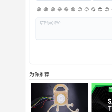
😀
😂
😃
😄
😅
😆
😉
😊
😋
😎
😍
为你推荐