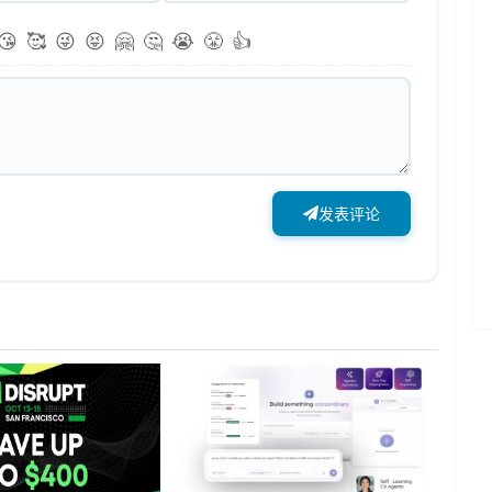
😘
🥰
😜
😝
🤗
🤔
😭
😤
👍
发表评论