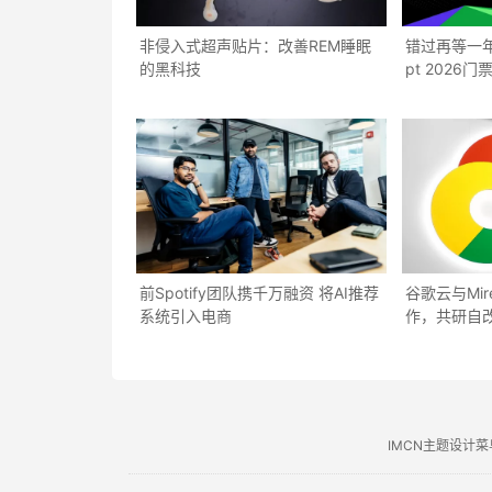
非侵入式超声贴片：改善REM睡眠
错过再等一年：T
的黑科技
pt 2026
前Spotify团队携千万融资 将AI推荐
谷歌云与Mir
系统引入电商
作，共研自改
IMCN主题设计菜