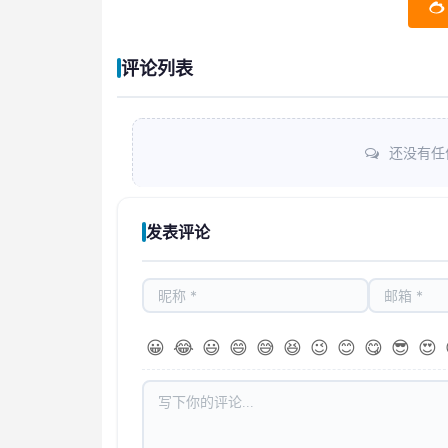
评论列表
还没有任
发表评论
😀
😂
😃
😄
😅
😆
😉
😊
😋
😎
😍