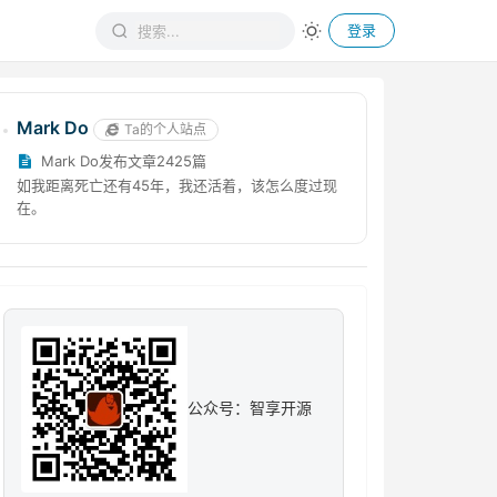
登录
Mark Do
Ta的个人站点
Mark Do发布文章2425篇
如我距离死亡还有45年，我还活着，该怎么度过现
在。
公众号：智享开源