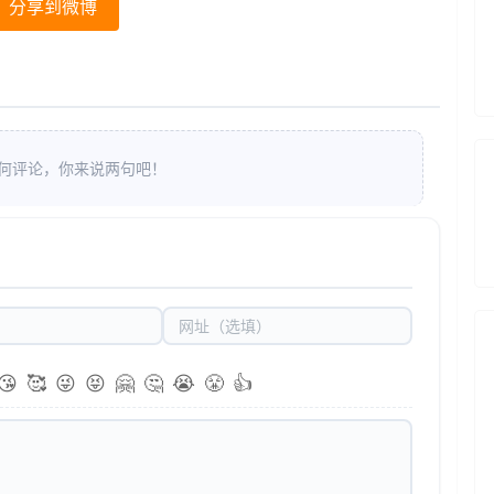
分享到微博
何评论，你来说两句吧！
😘
🥰
😜
😝
🤗
🤔
😭
😤
👍