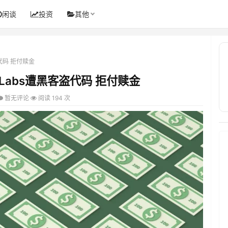
闲谈
投资
其他
盗代码 拒付赎金
 Labs遭黑客盗代码 拒付赎金
暂无评论
阅读 194 次