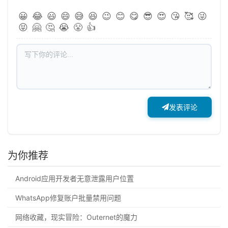
😀
😂
😃
😄
😅
😆
😉
😊
😋
😎
😍
😘
🥰
😜
😝
🤗
🤔
😭
😤
👍
发表评论
为你推荐
Android应用开发者无意泄露用户位置
WhatsApp修复账户批量禁用问题
网络收藏，现实冒险：Outernet的魔力