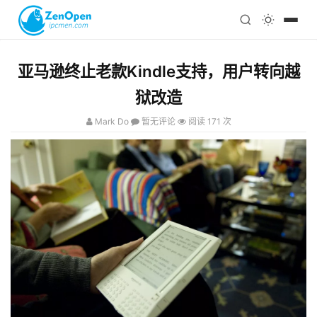
注册
科技
编程
亚马逊终止老款Kindle支持，用户转向越
心理
狱改造
Mark Do
暂无评论
阅读 171 次