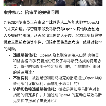
案件核心：陪审团的关键问题
九名加州陪审员正在审议全球领先人工智能实验室OpenAI
的未来命运。尽管庭审涉及马斯克与OpenAI其他联合创始
人及微软的纠纷，涵盖2018年创始人分裂、2023年奥特曼被
解雇又重新雇佣等事件，但陪审团将重点考虑一组相对狭窄
的问题。
违反慈善信托
：OpenAI及其联合创始人山姆·奥特曼
和格雷格·布罗克曼是否违反了与马斯克达成的特定协
议，将他的捐赠用于特定慈善目的，而非非营利组织
的普遍用途？
不当得利
：被告是否利用马斯克的捐赠通过OpenAI的
营利部门谋取私利，而非用于慈善目的？
协助和教唆违反慈善信托
：微软是否知晓马斯克对其
捐赠的特定条件，并通过与OpenAI的互动在导致马斯
克受损中扮演了重要角色？