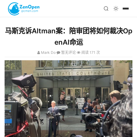
注册
科技
编程
马斯克诉Altman案：陪审团将如何裁决Op
心理
enAI命运
Mark Do
暂无评论
阅读 171 次