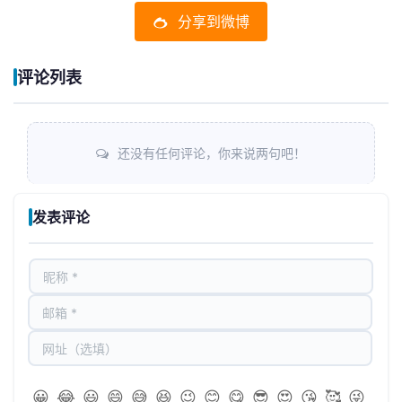
分享到微博
评论列表
还没有任何评论，你来说两句吧！
发表评论
😀
😂
😃
😄
😅
😆
😉
😊
😋
😎
😍
😘
🥰
😜