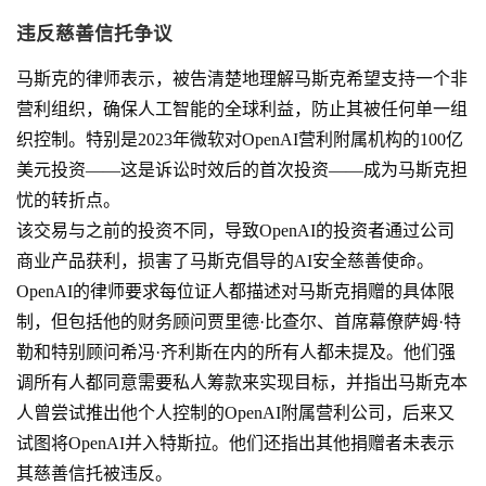
违反慈善信托争议
马斯克的律师表示，被告清楚地理解马斯克希望支持一个非
营利组织，确保人工智能的全球利益，防止其被任何单一组
织控制。特别是2023年微软对OpenAI营利附属机构的100亿
美元投资——这是诉讼时效后的首次投资——成为马斯克担
忧的转折点。
该交易与之前的投资不同，导致OpenAI的投资者通过公司
商业产品获利，损害了马斯克倡导的AI安全慈善使命。
OpenAI的律师要求每位证人都描述对马斯克捐赠的具体限
制，但包括他的财务顾问贾里德·比查尔、首席幕僚萨姆·特
勒和特别顾问希冯·齐利斯在内的所有人都未提及。他们强
调所有人都同意需要私人筹款来实现目标，并指出马斯克本
人曾尝试推出他个人控制的OpenAI附属营利公司，后来又
试图将OpenAI并入特斯拉。他们还指出其他捐赠者未表示
其慈善信托被违反。