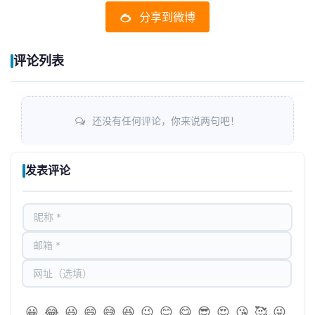
分享到微博
评论列表
还没有任何评论，你来说两句吧！
发表评论
😀
😂
😃
😄
😅
😆
😉
😊
😋
😎
😍
😘
🥰
😜