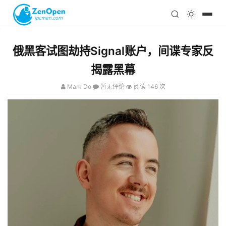
注册
科技
编程
俄黑客试图劫持Signal账户，间谍专家反
心理
揭露黑幕
Mark Do
暂无评论
阅读 146 次