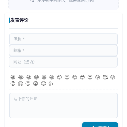
还没有任何评论，你来说两句吧！
发表评论
😀
😂
😃
😄
😅
😆
😉
😊
😋
😎
😍
😘
🥰
😜
😝
🤗
🤔
😭
😤
👍