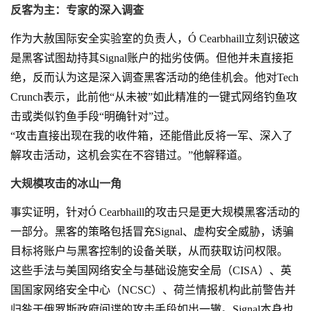
反客为主：专家的深入调查
作为大赦国际安全实验室的负责人，Ó Cearbhaill立刻识破这
是黑客试图劫持其Signal账户的拙劣伎俩。但他并未直接拒
绝，反而认为这是深入调查黑客活动的绝佳机会。他对Tech
Crunch表示，此前他“从未被”如此精准的一键式网络钓鱼攻
击或类似钓鱼手段“明确针对”过。
“攻击直接出现在我的收件箱，还能借此反将一军、深入了
解攻击活动，这机会实在不容错过。”他解释道。
大规模攻击的冰山一角
事实证明，针对Ó Cearbhaill的攻击只是更大规模黑客活动的
一部分。黑客的策略包括冒充Signal、虚构安全威胁，诱骗
目标将账户与黑客控制的设备关联，从而获取访问权限。
这些手法与美国网络安全与基础设施安全局（CISA）、英
国国家网络安全中心（NCSC）、荷兰情报机构此前警告并
归咎于俄罗斯政府间谍的攻击手段如出一辙。Signal本身也