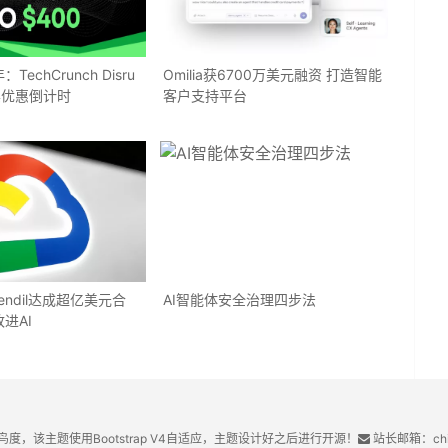
echCrunch Disru
Omilia获6700万美元融资 打造智能
门票优惠倒计时
客户支持平台
endil达成超亿美元合
AI智能体安全治理四步法
进AI
鸟度，该主题使用Bootstrap V4自适应，主题设计好之后进行开源！
站长邮箱：chin