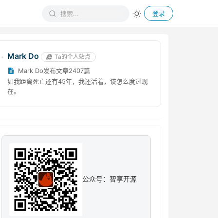
登录
Mark Do
Ta的个人站点
Mark Do发布文章2407篇
如我距离死亡还有45年，我还活着，该怎么度过现
在。
公众号：智享开源