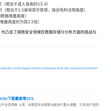
尺（相当于成人身高的1/2.4）
英尺（相当于2.5座埃菲尔铁塔，接近哈利法塔高度）
tal数据堆叠高度）
l数据堆叠高度约为其2.5倍）
，也凸显了网络安全领域在数据存储与分析方面的挑战与
some-the-worlds-largest-banks-of-malware-look-like-stacked-as-hard-driv
ckGo下载量激增30%
先平台受青睐 上周，谷歌宣布对搜索功能进行重大调整，引发用户强烈