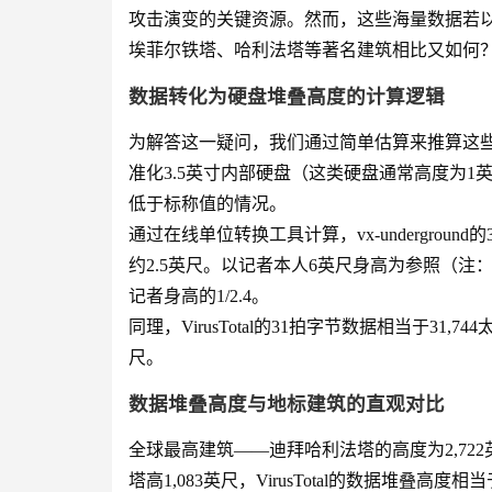
攻击演变的关键资源。然而，这些海量数据若
埃菲尔铁塔、哈利法塔等著名建筑相比又如何
数据转化为硬盘堆叠高度的计算逻辑
为解答这一疑问，我们通过简单估算来推算这
准化3.5英寸内部硬盘（这类硬盘通常高度为
低于标称值的情况。
通过在线单位转换工具计算，vx-undergrou
约2.5英尺。以记者本人6英尺身高为参照（注
记者身高的1/2.4。
同理，VirusTotal的31拍字节数据相当于31,7
尺。
数据堆叠高度与地标建筑的直观对比
全球最高建筑——迪拜哈利法塔的高度为2,722英
塔高1,083英尺，VirusTotal的数据堆叠高度