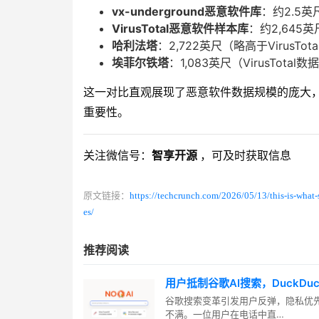
vx-underground恶意软件库
：约2.5英
VirusTotal恶意软件样本库
：约2,645
哈利法塔
：2,722英尺（略高于VirusTo
埃菲尔铁塔
：1,083英尺（VirusTota
这一对比直观展现了恶意软件数据规模的庞大
重要性。
关注微信号：
智享开源
，可及时获取信息
原文链接：
https://techcrunch.com/2026/05/13/this-is-what-
es/
推荐阅读
用户抵制谷歌AI搜索，DuckDu
谷歌搜索变革引发用户反弹，隐私优
不满。一位用户在电话中直…