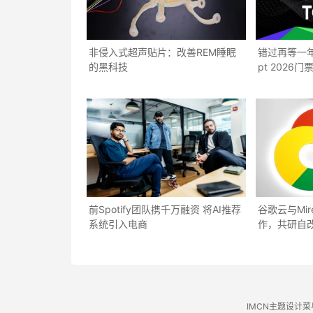
非侵入式超声贴片：改善REM睡眠
错过再等一年：T
的黑科技
pt 2026
前Spotify团队携千万融资 将AI推荐
谷歌云与Mir
系统引入电商
作，共研自改
IMCN主题设计菜