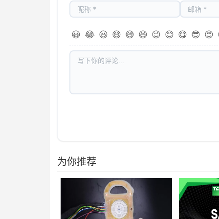
😀
😂
😃
😄
😅
😆
😉
😊
😋
😎
😍
为你推荐