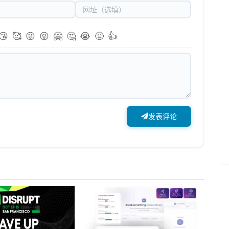
😘
🥰
😜
😝
🤗
🤔
😭
😤
👍
发表评论