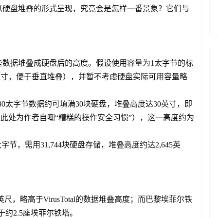
以硬盘堆叠的形式呈现，究竟会是怎样一番景象？它们与
？
些数据堆叠成硬盘后的高度。假设使用容量为1太字节的标
1英寸，便于垂直堆叠），并暂不考虑硬盘实际可用容量略
nd的30太字节数据约可填满30块硬盘，堆叠高度达30英寸，即
：此处为作者自嘲“糟糕的操作安全习惯”），这一高度约为
44太字节，需用31,744块硬盘存储，堆叠高度约达2,645英
尺，略高于VirusTotal的数据堆叠高度；而巴黎埃菲尔铁
相当于约2.5座埃菲尔铁塔。