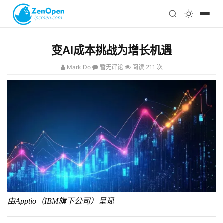
注册
科技
编程
变AI成本挑战为增长机遇
心理
Mark Do
暂无评论
阅读 211 次
由Apptio（IBM旗下公司）呈现