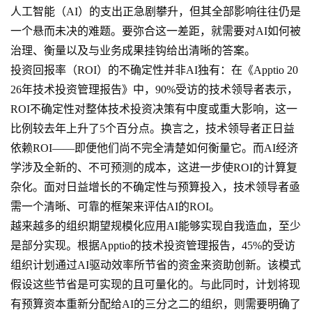
人工智能（AI）的支出正急剧攀升，但其全部影响往往仍是
一个悬而未决的难题。要弥合这一差距，就需要对AI如何被
治理、衡量以及与业务成果挂钩给出清晰的答案。
投资回报率（ROI）的不确定性并非AI独有：在《Apptio 20
26年技术投资管理报告》中，90%受访的技术领导者表示，
ROI不确定性对整体技术投资决策有中度或重大影响，这一
比例较去年上升了5个百分点。换言之，技术领导者正日益
依赖ROI——即便他们尚不完全清楚如何衡量它。而AI经济
学涉及全新的、不可预测的成本，这进一步使ROI的计算复
杂化。面对日益增长的不确定性与预算投入，技术领导者亟
需一个清晰、可靠的框架来评估AI的ROI。
越来越多的组织期望规模化应用AI能够实现自我造血，至少
是部分实现。根据Apptio的技术投资管理报告，45%的受访
组织计划通过AI驱动效率所节省的资金来资助创新。该模式
假设这些节省是可实现的且可量化的。与此同时，计划将现
有预算资本重新分配给AI的三分之二的组织，则需要明确了