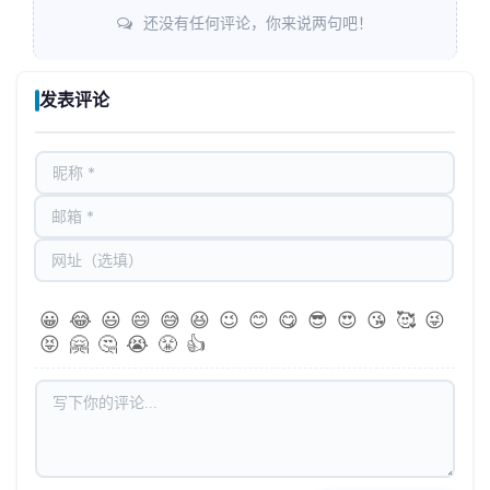
还没有任何评论，你来说两句吧！
发表评论
😀
😂
😃
😄
😅
😆
😉
😊
😋
😎
😍
😘
🥰
😜
😝
🤗
🤔
😭
😤
👍