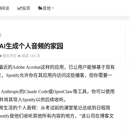
闲谈
投资
其他
园
成为AI生成个人音频的家园
暂无评论
阅读 145 次
以及最近的Adobe Acrobat这样的应用，已让用户能够基于现有
Spotify允许你在其应用内访问这些播客，但你需要一
hropic的Claude Code或OpenClaw等工具，你可以使用
并将其导入Spotify以供后续收听。
日常生活的个人音频：从考试前的课堂笔记总结到日程简
Spotify是他们收听其他所有内容的地方，”该公司在博客文