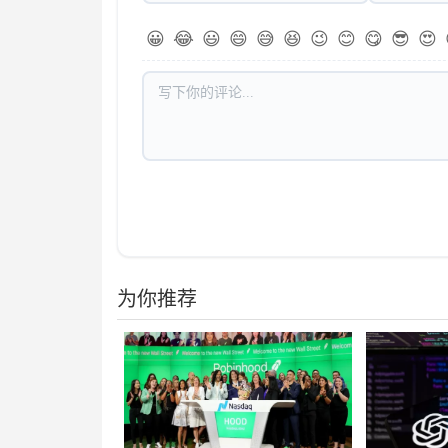
😀
😂
😃
😄
😅
😆
😉
😊
😋
😎
😍
为你推荐