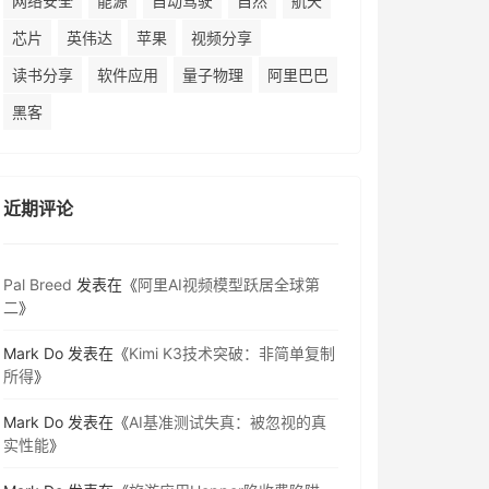
网络安全
能源
自动驾驶
自然
航天
芯片
英伟达
苹果
视频分享
读书分享
软件应用
量子物理
阿里巴巴
黑客
近期评论
Pal Breed
发表在《
阿里AI视频模型跃居全球第
二
》
Mark Do
发表在《
Kimi K3技术突破：非简单复制
所得
》
Mark Do
发表在《
AI基准测试失真：被忽视的真
实性能
》