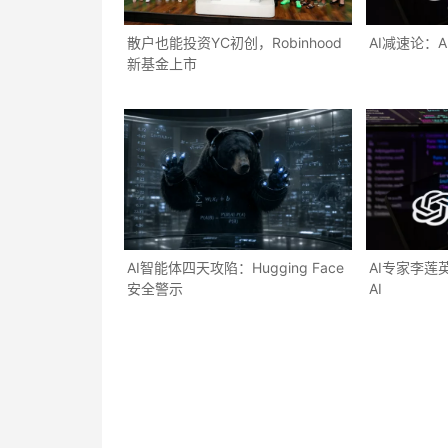
散户也能投资YC初创，Robinhood
AI减速论：A
新基金上市
AI智能体四天攻陷：Hugging Face
AI专家李莲
安全警示
AI