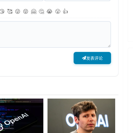
😘
🥰
😜
😝
🤗
🤔
😭
😤
👍
发表评论