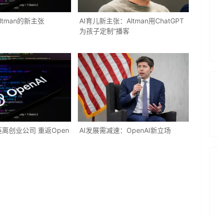
ltman的新主张
AI育儿新主张：Altman用ChatGPT
为孩子定制”播客
英离创业公司 重返Open
AI发展需减速：OpenAI新立场