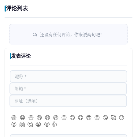
评论列表
还没有任何评论，你来说两句吧！
发表评论
😀
😂
😃
😄
😅
😆
😉
😊
😋
😎
😍
😘
🥰
😜
😝
🤗
🤔
😭
😤
👍