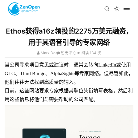
注册
科技
编程
Ethos获得a16z领投的2275万美元融资，
心理
用于其语音引导的专家网络
Mark Do
暂无评论
阅读 134 次
当公司寻求项目意见或建议时，通常会转向LinkedIn或使用
GLG、Third Bridge、AlphaSights等专家网络。但尽管如此，
他们往往无法找到高质量的输入。
目前，这些网站要求专家根据其职位头衔填写表格，然后利
用这些信息将他们与需要帮助的公司匹配。