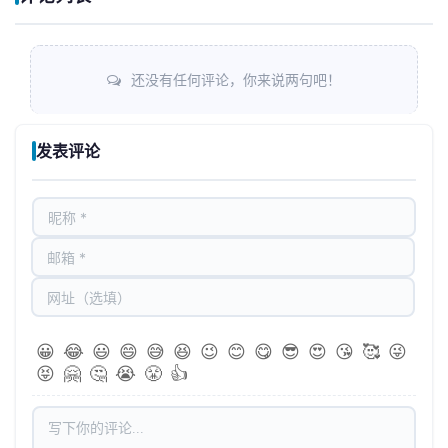
还没有任何评论，你来说两句吧！
发表评论
😀
😂
😃
😄
😅
😆
😉
😊
😋
😎
😍
😘
🥰
😜
😝
🤗
🤔
😭
😤
👍