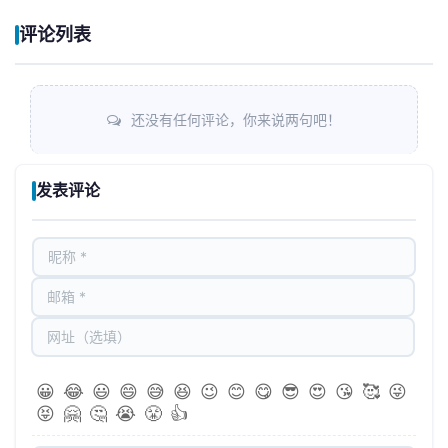
评论列表
还没有任何评论，你来说两句吧！
发表评论
😀
😂
😃
😄
😅
😆
😉
😊
😋
😎
😍
😘
🥰
😜
😝
🤗
🤔
😭
😤
👍