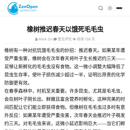
注册
科技
编程
橡树推迟春天以饿死毛毛虫
心理
Mark Do
暂无评论
阅读 158 次
橡树有一种对抗饥饿毛毛虫的妙招：推迟春天。如果某年遭
受严重虫害，橡树会在次年春天将叶子生长推迟约三天——
足够让新孵化的毛毛虫没有食物。这一微小调整大幅降低了
昆虫生存率，使叶子损伤减少超过一半，证明比昂贵的化学
防御更有效。
在春季森林中，时机至关重要。许多昆虫，尤其是毛毛虫，
会在树叶子刚长出、鲜嫩且富含营养时孵化，这种完美的时
间匹配让它们能立即获得食物。但橡树在毛毛虫过多时有意
外反应：如果某年遭受严重虫害，次年春天会推迟叶子萌发
约三天。对毛毛虫来说，这微小延迟影响巨大——当它们孵