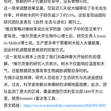
化时，依赖的叶子仍被封在芽中，没有食物可吃。
这一简单调整效果显著。仅延迟几天就大幅降低了毛毛虫生
存率，并将树木的叶子损伤减少了约55%。这些发现由国际
研究团队发表在《自然·生态与进化》期刊上。
“推迟策略对橡树来说比化学防御（如叶子中的苦涩单宁）
更有效，”维尔茨堡大学生物中心博士后、研究负责人Soum
en Mallick博士说。生产更多单宁需要树木投入大量能量，
因此时机调整是更高效的防御方式。
“这一发现从根本上改变了我们对森林春天开始的先前理
解，”维尔茨堡的研究人员表示。树木不仅能响应温度和天
气，还能根据昆虫爆发等生物威胁调整自身时机。
为揭示这些规律，研究人员结合了生态研究与先进遥感技
术。过去，科学家依赖对单棵树的详细地面观察；此次，团
队监测了更大的区域，覆盖德国巴伐利亚北部2400平方公
里，使用Sentinel-1雷达等工具…
原文链接：
https://www.sciencedaily.com/releases/2026/05/2605