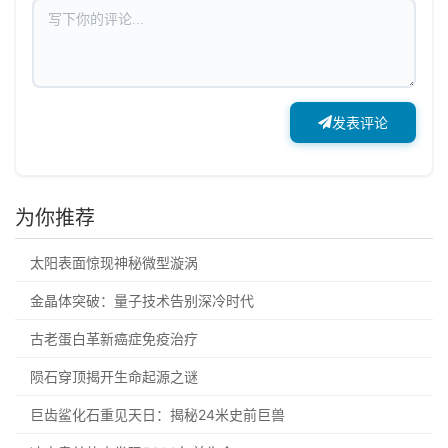
发表评论
为你推荐
太阳表面惊现神秘微型漩涡
金晶体突破：量子技术告别深冷时代
古老蛋白革新癌症免疫治疗
陨石穿顶揭开生命起源之谜
巨齿鲨化石重见天日：揭秘24米史前巨兽