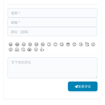
😀
😂
😃
😄
😅
😆
😉
😊
😋
😎
😍
😘
🥰
😜
😝
🤗
🤔
😭
😤
👍
发表评论