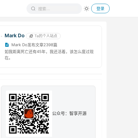
登录
Mark Do
Ta的个人站点
Mark Do发布文章2398篇
如我距离死亡还有45年，我还活着，该怎么度过现
在。
公众号：智享开源