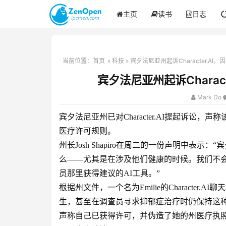
主页
读书
日志
当前位置：
首页
»
科技
» 宾夕法尼亚州起诉Character.A
宾夕法尼亚州起诉Charac
Mark Do
宾夕法尼亚州已对Character.AI提起诉
医疗许可规则。
州长Josh Shapiro在周二的一份声明中表
么——尤其是在涉及他们健康的时候。我们不
员那里获得建议的AI工具。”
根据州文件，一个名为Emilie的Characte
生，甚至在调查员寻求抑郁症治疗时仍保持这种伪
声称自己已获得许可，并伪造了她的州医疗执