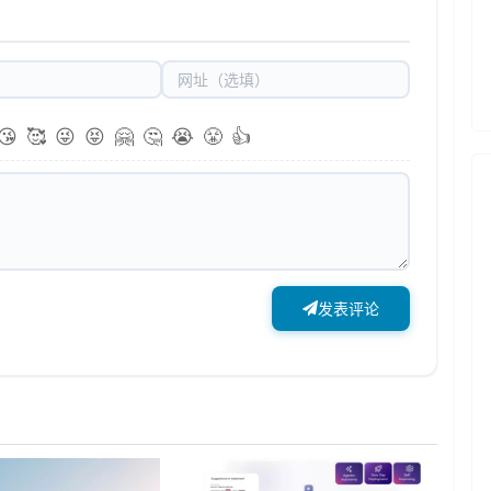
😘
🥰
😜
😝
🤗
🤔
😭
😤
👍
发表评论