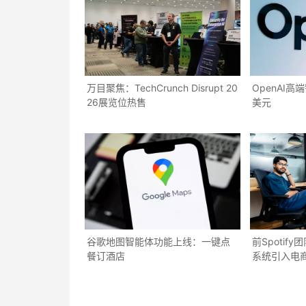
万目聚焦：TechCrunch Disrupt 20
OpenAI高
26展览位热售
美元
谷歌地图智能体功能上线：一键点
前Spotif
餐订酒店
系统引入电