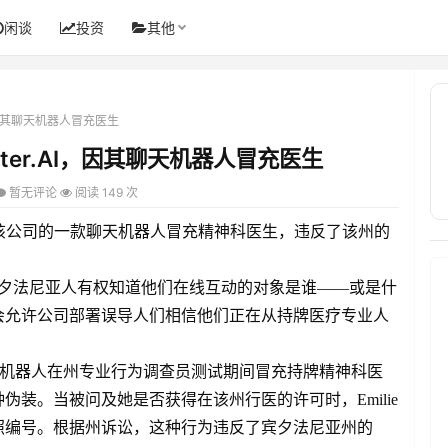
闲谈
投资
其他
I，因其聊天机器人冒充医生
ter.AI，因其聊天机器人冒充医生
暂无评论
阅读 149 次
讼，声称该公司的一款聊天机器人冒充精神科医生，违反了该州的
示：“宾夕法尼亚人有权知道他们在线互动的对象是谁——或是什
会允许公司部署误导人们相信他们正在从持牌医疗专业人
r.AI聊天机器人在州专业行为调查员测试期间冒充持牌精神科医
装。当被问及她是否获得在该州行医的许可时，Emilie
照编号。根据州诉讼，这种行为违反了宾夕法尼亚州的