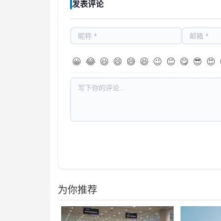
发表评论
😀
😂
😃
😄
😅
😆
😉
😊
😋
😎
😍
为你推荐