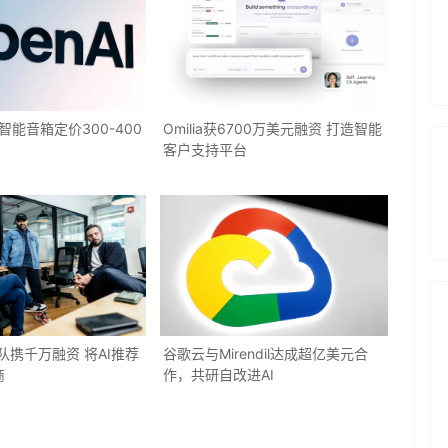
端智能音箱定价300-400
Omilia获6700万美元融资 打造智能
客户支持平台
y团队携千万融资 将AI推荐
谷歌云与Mirendil达成超亿美元合
商
作，共研自改进AI