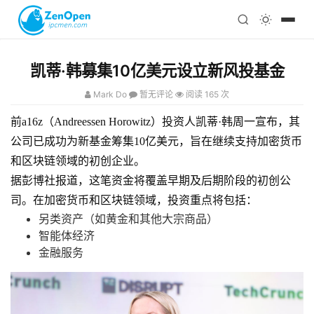
注册
科技
编程
凯蒂·韩募集10亿美元设立新风投基金
心理
Mark Do
暂无评论
阅读 165 次
前a16z（Andreessen Horowitz）投资人凯蒂·韩周一宣布，其
公司已成功为新基金筹集10亿美元，旨在继续支持加密货币
和区块链领域的初创企业。
据彭博社报道，这笔资金将覆盖早期及后期阶段的初创公
司。在加密货币和区块链领域，投资重点将包括：
另类资产（如黄金和其他大宗商品）
智能体经济
金融服务