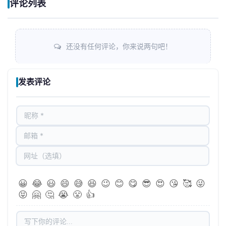
评论列表
还没有任何评论，你来说两句吧！
发表评论
😀
😂
😃
😄
😅
😆
😉
😊
😋
😎
😍
😘
🥰
😜
😝
🤗
🤔
😭
😤
👍