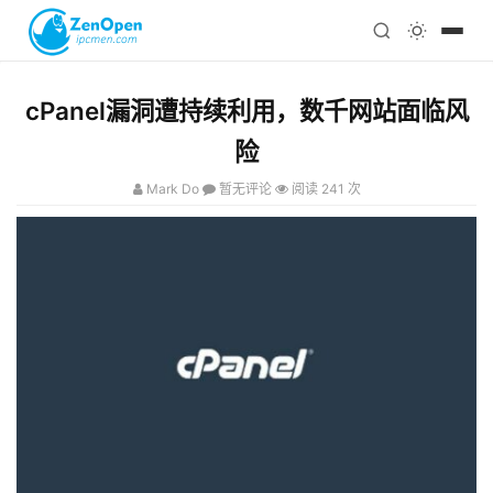
注册
科技
编程
cPanel漏洞遭持续利用，数千网站面临风
心理
险
Mark Do
暂无评论
阅读 241 次