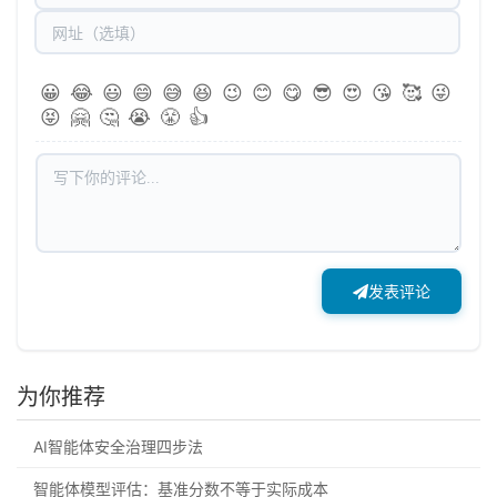
😀
😂
😃
😄
😅
😆
😉
😊
😋
😎
😍
😘
🥰
😜
😝
🤗
🤔
😭
😤
👍
发表评论
为你推荐
AI智能体安全治理四步法
智能体模型评估：基准分数不等于实际成本