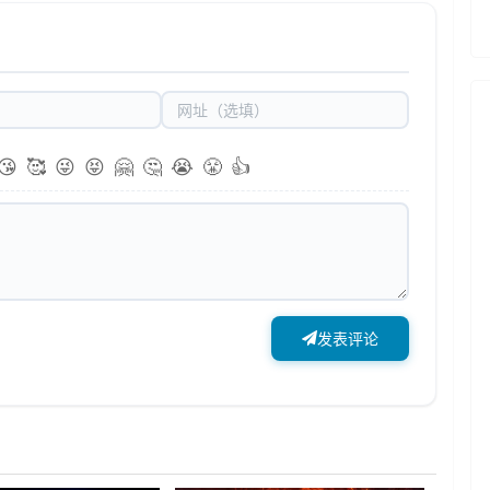
😘
🥰
😜
😝
🤗
🤔
😭
😤
👍
发表评论