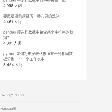
pandas 将多列数据字符串拼接在一起
4,998 人阅
要凤凰涅槃须经历一番心灵的洗涤
4,461 人阅
pandas 筛选列数据中包含某个字符串的数
据？
4,001 人阅
python 如何将电子表格按照某一列相同数
据分到一个一个工作表中
3,454 人阅
acnd@163.com
02510533号