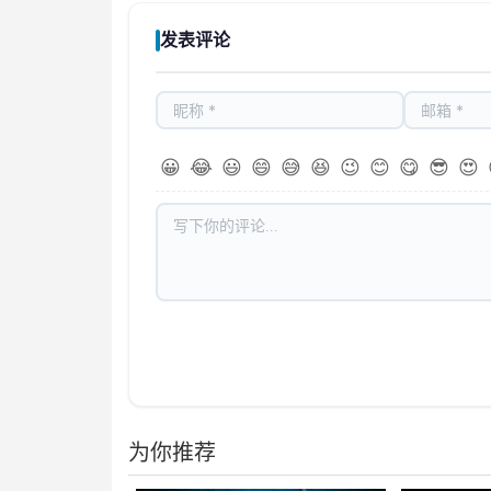
发表评论
😀
😂
😃
😄
😅
😆
😉
😊
😋
😎
😍
为你推荐