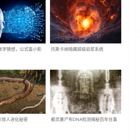
年数学猜想，公式虽小影
托斯卡纳暗藏超级岩浆系统
示惊人进化秘密
都灵裹尸布DNA检测揭秘百年往事