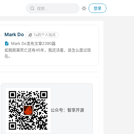
登录
Mark Do
Ta的个人站点
Mark Do发布文章2390篇
如我距离死亡还有45年，我还活着，该怎么度过现
在。
公众号：智享开源