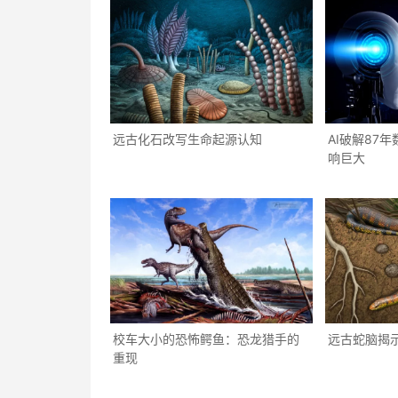
远古化石改写生命起源认知
AI破解87
响巨大
校车大小的恐怖鳄鱼：恐龙猎手的
远古蛇脑揭
重现