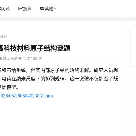
闲谈
投资
其他
构谜题
解高科技材料原子结构谜题
暂无评论
阅读 150 次
声和声纳系统，但其内部原子结构始终未解。研究人员现
了电荷在纳米尺度下的排列规律。这一突破不仅挑战了既
设计模型。
s/2026/05/260504023831.htm