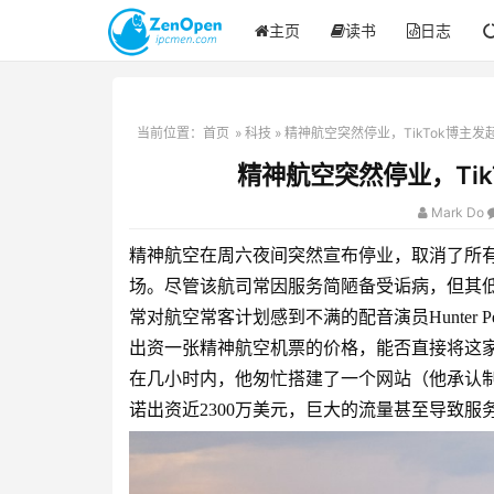
主页
读书
日志
当前位置：
首页
»
科技
» 精神航空突然停业，TikTok博主
精神航空突然停业，Ti
Mark Do
精神航空在周六夜间突然宣布停业，取消了所有
场。尽管该航司常因服务简陋备受诟病，但其
常对航空常客计划感到不满的配音演员Hunter Pe
出资一张精神航空机票的价格，能否直接将这家航司买
在几小时内，他匆忙搭建了一个网站（他承认制作
诺出资近2300万美元，巨大的流量甚至导致服