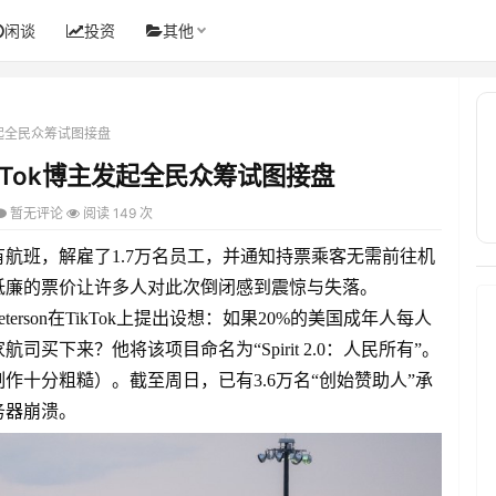
闲谈
投资
其他
发起全民众筹试图接盘
kTok博主发起全民众筹试图接盘
暂无评论
阅读 149 次
航班，解雇了1.7万名员工，并通知持票乘客无需前往机
低廉的票价让许多人对此次倒闭感到震惊与失落。
terson在TikTok上提出设想：如果20%的美国成年人每人
下来？他将该项目命名为“Spirit 2.0：人民所有”。
十分粗糙）。截至周日，已有3.6万名“创始赞助人”承
务器崩溃。