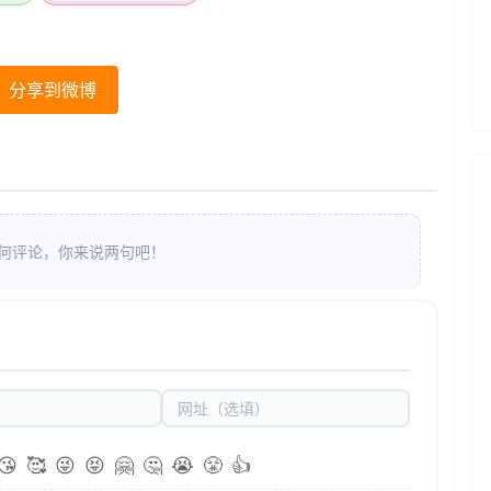
分享到微博
何评论，你来说两句吧！
😘
🥰
😜
😝
🤗
🤔
😭
😤
👍