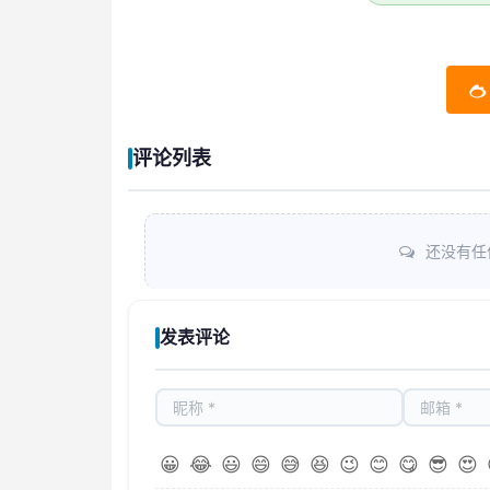
评论列表
还没有任
发表评论
😀
😂
😃
😄
😅
😆
😉
😊
😋
😎
😍