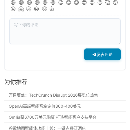
😀
😂
😃
😄
😅
😆
😉
😊
😋
😎
😍
😘
🥰
😜
😝
🤗
🤔
😭
😤
👍
发表评论
为你推荐
万目聚焦：TechCrunch Disrupt 2026展览位热售
OpenAI高端智能音箱定价300-400美元
Omilia获6700万美元融资 打造智能客户支持平台
谷歌地图智能体功能上线：一键点餐订酒店