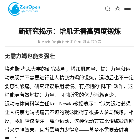
注册
科技
编程
新研究揭示：增肌无需高强度锻炼
心理
Mark Do
暂无评论
阅读 179 次
无需力竭也能变强壮
埃迪斯·考恩大学的研究表明，增加肌肉量、提升力量和运
动表现并不需要进行让人精疲力竭的锻炼，运动后也不一定
要感到酸痛。研究建议采用缓慢、有控制的”降下”动作，这
样能更有效地提升力量，同时所需的体力消耗更少。
运动与体育科学主任Ken Nosaka教授表示：”认为运动必须
让人精疲力竭或痛苦不堪的观念阻碍了很多人参与锻炼。相
反，我们应该专注于离心运动，这种运动方式比传统锻炼能
带来更强效果，且所需努力少得多——甚至不需要去健身
房！”