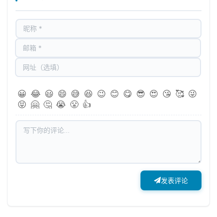
😀
😂
😃
😄
😅
😆
😉
😊
😋
😎
😍
😘
🥰
😜
😝
🤗
🤔
😭
😤
👍
发表评论