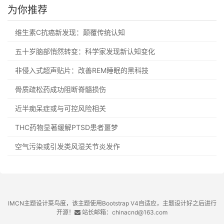
为你推荐
维生素C抗癌新发现：颠覆传统认知
五十岁脑部悄然转变：科学家发现新认知变化
非侵入式超声贴片：改善REM睡眠的黑科技
骨质疏松药成功阻断脊髓损伤
近半痴呆症或与可控风险相关
THC药物显著缓解PTSD患者噩梦
空气污染或引发类风湿关节炎发作
IMCN主题设计菜鸟度，该主题使用Bootstrap V4自适应，主题设计好之后进行
开源！
站长邮箱：chinacnd@163.com