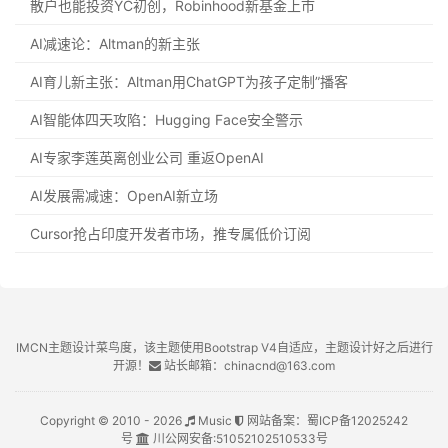
散户也能投资YC初创，Robinhood新基金上市
AI减速论：Altman的新主张
AI育儿新主张：Altman用ChatGPT为孩子定制”播客
AI智能体四天攻陷：Hugging Face安全警示
AI专家李莲英离创业公司 重返OpenAI
AI发展需减速：OpenAI新立场
Cursor抢占印度开发者市场，推专属低价订阅
IMCN主题设计菜鸟度，该主题使用Bootstrap V4自适应，主题设计好之后进行
开源！
站长邮箱：chinacnd@163.com
Copyright © 2010 - 2026
Music
网站备案：
蜀ICP备12025242
号
川公网安备:
51052102510533号