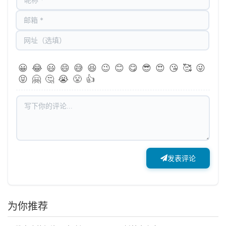
😀
😂
😃
😄
😅
😆
😉
😊
😋
😎
😍
😘
🥰
😜
😝
🤗
🤔
😭
😤
👍
发表评论
为你推荐