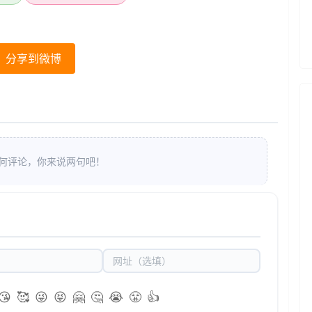
分享到微博
何评论，你来说两句吧！
😘
🥰
😜
😝
🤗
🤔
😭
😤
👍