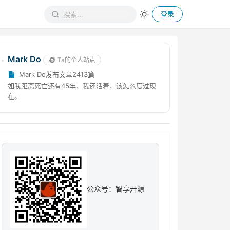
登录
Mark Do
Ta的个人站点
Mark Do发布文章2413篇
如我距离死亡还有45年，我还活着，该怎么度过现
在。
公众号：智享开源