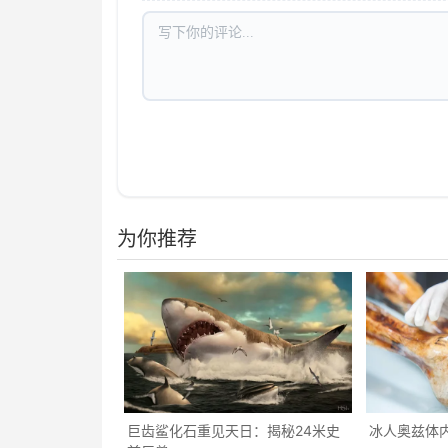
为你推荐
巨齿鲨化石重见天日：揭秘24米史
冰人奥兹体内