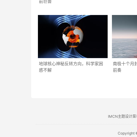
前巨兽
地球核心神秘反转方向，科学家困
南极十个月
惑不解
前奏
IMCN主题设计菜
Copyright 