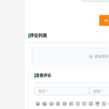
评论列表
还没有任
发表评论
😀
😂
😃
😄
😅
😆
😉
😊
😋
😎
😍