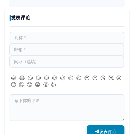
发表评论
😀
😂
😃
😄
😅
😆
😉
😊
😋
😎
😍
😘
🥰
😜
😝
🤗
🤔
😭
😤
👍
发表评论