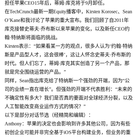
担任苹果CEO15年后，蒂姆·库克将于9月卸任。
在TechCrunch最新一期Equity播客中，Kirsten Korosec、Sean
O’Kane和我讨论了苹果的重大宣布。我们回顾了自2011年
库克接替史蒂夫·乔布斯以来苹果的变化，以及新任CEO约
翰·特纳斯将面临的挑战。
Kirsten表示：“如果看某一方的观点，很多人认为‘约翰·特纳
斯是产品型人才，这会很棒’，这让人怀念史蒂夫·乔布斯的
时代。但人们忘了，蒂姆·库克其实创造了另一个产品，那
就是完全围绕运营的产品。”
同样，Sean指出库克给了特纳斯一个强劲的开端，因为“公
司的业绩一直在增长”。但强劲的开端不代表胜利：“未来的
不确定性有多大？我们是否真的要面对全球经济分裂，以及
人工智能改变商业运作方式的情况？”
以下是部分对话节选（经精简和编辑）：
Anthony：苹果的决定也会影响到许多其他公司，因为有些
初创企业可能并非完全基于iOS平台构建业务，但业务的重