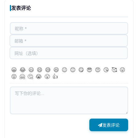
发表评论
😀
😂
😃
😄
😅
😆
😉
😊
😋
😎
😍
😘
🥰
😜
😝
🤗
🤔
😭
😤
👍
发表评论