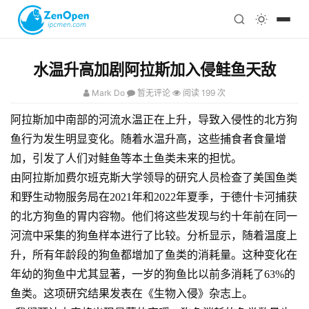
注册
科技
编程
水温升高加剧阿拉斯加入侵鲑鱼天敌
心理
Mark Do
暂无评论
阅读 199 次
阿拉斯加中南部的河流水温正在上升，导致入侵性的北方狗
鱼行为发生明显变化。随着水温升高，这些捕食者食量增
加，引发了人们对鲑鱼等本土鱼类未来的担忧。
由阿拉斯加费尔班克斯大学领导的研究人员检查了美国鱼类
和野生动物服务局在2021年和2022年夏季，于德什卡河捕获
的北方狗鱼的胃内容物。他们将这些发现与约十年前在同一
河流中采集的狗鱼样本进行了比较。分析显示，随着温度上
升，所有年龄段的狗鱼都增加了鱼类的消耗量。这种变化在
年幼的狗鱼中尤其显著，一岁的狗鱼比以前多消耗了63%的
鱼类。这项研究结果发表在《生物入侵》杂志上。