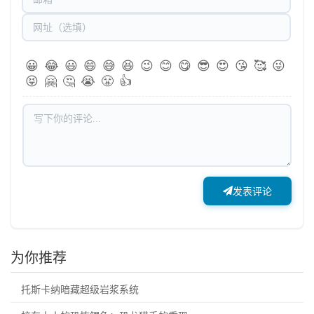
😀
😂
😃
😄
😅
😆
😉
😊
😋
😎
😍
😘
🥰
😜
😝
🤗
🤔
😭
😤
👍
发表评论
为你推荐
托斯卡纳暗藏超级岩浆系统