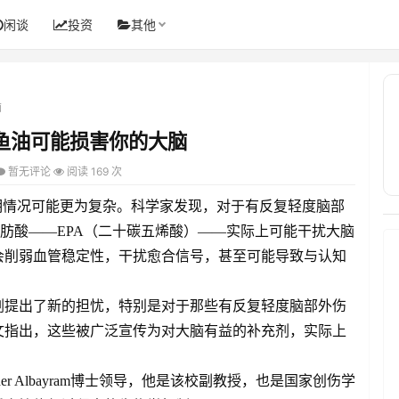
闲谈
投资
其他
脑
鱼油可能损害你的大脑
暂无评论
阅读 169 次
明情况可能更为复杂。科学家发现，对于有反复轻度脑部
3脂肪酸——EPA（二十碳五烯酸）——实际上可能干扰大脑
会削弱血管稳定性，干扰愈合信号，甚至可能导致与认知
剂提出了新的担忧，特别是对于那些有反复轻度脑部外伤
文指出，这些被广泛宣传为对大脑有益的补充剂，实际上
 Albayram博士领导，他是该校副教授，也是国家创伤学