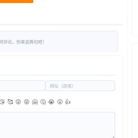
何评论，你来说两句吧！
😘
🥰
😜
😝
🤗
🤔
😭
😤
👍