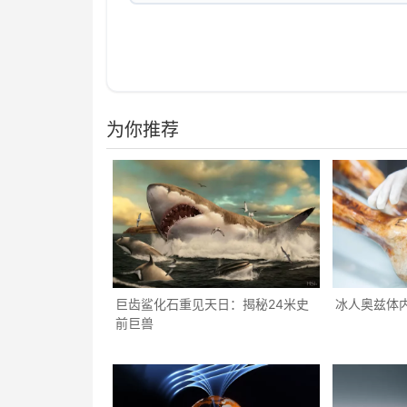
为你推荐
巨齿鲨化石重见天日：揭秘24米史
冰人奥兹体内
前巨兽