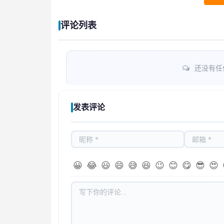
评论列表
还没有任
发表评论
😀
😂
😃
😄
😅
😆
😉
😊
😋
😎
😍