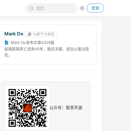
登录
Mark Do
Ta的个人站点
Mark Do发布文章2429篇
如我距离死亡还有45年，我还活着，该怎么度过现
在。
公众号：智享开源