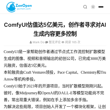
注册
科技
编程
ComfyUI估值达5亿美元，创作者寻求对AI
心理
生成内容更多控制
Mark Do
暂无评论
阅读 165 次
ComfyUI是一家帮助创作者通过节点式工作流控制扩散模型
生成的图像、视频和音频输出的初创公司，已完成3000万美
元融资，估值达5亿美元。
本轮融资由Craft Ventures领投，Pace Capital、Chemistry和Tru
Arrow等机构参投。
ComfyUI始于2023年的开源项目，当时扩散模型刚刚兴起。
彼时，像Midjourney和OpenAI的DALL-E等模型功能尚不完
善，常出现重大错误，例如在手上添加多余手指。
为解决这些局限，项目创始人开发了一个模块化框架，让创