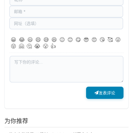
😀
😂
😃
😄
😅
😆
😉
😊
😋
😎
😍
😘
🥰
😜
😝
🤗
🤔
😭
😤
👍
发表评论
为你推荐