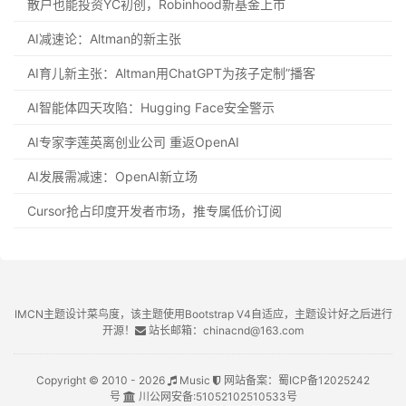
散户也能投资YC初创，Robinhood新基金上市
AI减速论：Altman的新主张
AI育儿新主张：Altman用ChatGPT为孩子定制”播客
AI智能体四天攻陷：Hugging Face安全警示
AI专家李莲英离创业公司 重返OpenAI
AI发展需减速：OpenAI新立场
Cursor抢占印度开发者市场，推专属低价订阅
IMCN主题设计菜鸟度，该主题使用Bootstrap V4自适应，主题设计好之后进行
开源！
站长邮箱：chinacnd@163.com
Copyright © 2010 - 2026
Music
网站备案：
蜀ICP备12025242
号
川公网安备:
51052102510533号