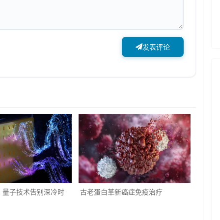
发表评论
：量子技术告别深冷时
古老蛋白革新癌症免疫治疗