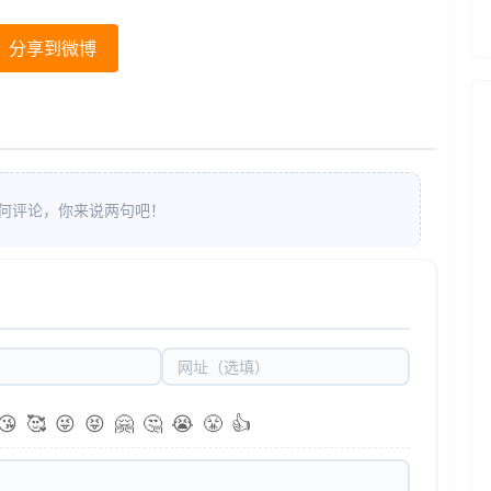
分享到微博
何评论，你来说两句吧！
😘
🥰
😜
😝
🤗
🤔
😭
😤
👍