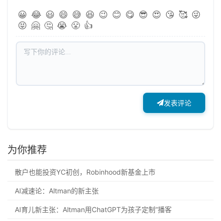
😀
😂
😃
😄
😅
😆
😉
😊
😋
😎
😍
😘
🥰
😜
😝
🤗
🤔
😭
😤
👍
发表评论
为你推荐
散户也能投资YC初创，Robinhood新基金上市
AI减速论：Altman的新主张
AI育儿新主张：Altman用ChatGPT为孩子定制”播客