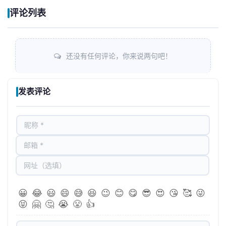
评论列表
还没有任何评论，你来说两句吧！
发表评论
😀
😂
😃
😄
😅
😆
😉
😊
😋
😎
😍
😘
🥰
😜
😝
🤗
🤔
😭
😤
👍