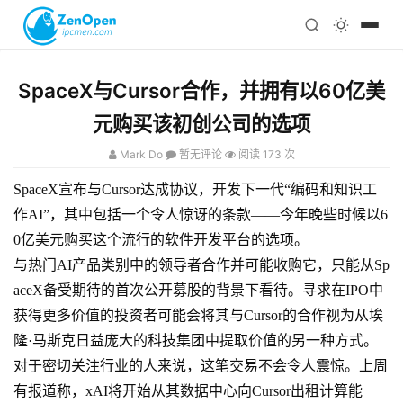
注册
科技
编程
SpaceX与Cursor合作，并拥有以60亿美
心理
元购买该初创公司的选项
Mark Do
暂无评论
阅读 173 次
SpaceX宣布与Cursor达成协议，开发下一代“编码和知识工
作AI”，其中包括一个令人惊讶的条款——今年晚些时候以6
0亿美元购买这个流行的软件开发平台的选项。
与热门AI产品类别中的领导者合作并可能收购它，只能从Sp
aceX备受期待的首次公开募股的背景下看待。寻求在IPO中
获得更多价值的投资者可能会将其与Cursor的合作视为从埃
隆·马斯克日益庞大的科技集团中提取价值的另一种方式。
对于密切关注行业的人来说，这笔交易不会令人震惊。上周
有报道称，xAI将开始从其数据中心向Cursor出租计算能