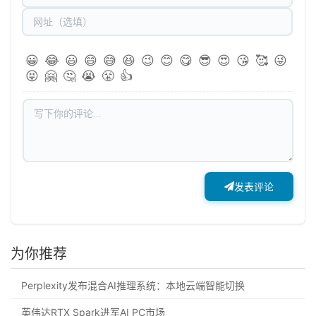
😀
😂
😃
😄
😅
😆
😉
😊
😋
😎
😍
😘
🥰
😜
😝
🤗
🤔
😭
😤
👍
发表评论
为你推荐
Perplexity发布混合AI推理系统：本地云端智能切换
英伟达RTX Spark进军AI PC市场