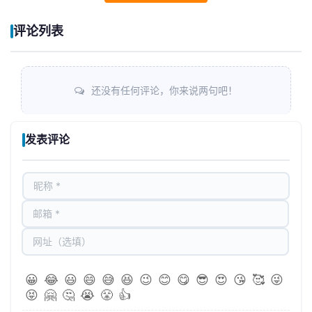
评论列表
还没有任何评论，你来说两句吧！
发表评论
😀
😂
😃
😄
😅
😆
😉
😊
😋
😎
😍
😘
🥰
😜
😝
🤗
🤔
😭
😤
👍