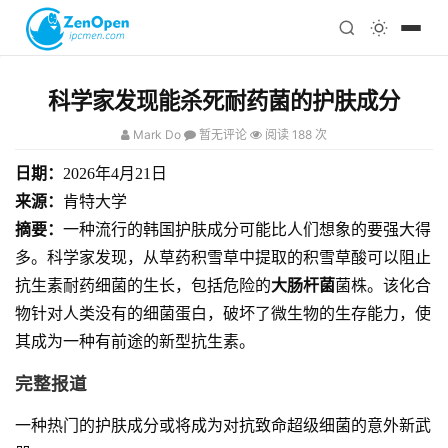
注册
科技
编程
科学家发现能杀死耐药菌的护肤成分
心理
Mark Do
暂无评论
阅读 188 次
日期：
2026年4月21日
来源：
肯特大学
摘要：
一种流行的韩国护肤成分可能比人们想象的要强大得
多。科学家发现，从草药积雪草中提取的积雪草酸可以阻止
抗生素耐药细菌的生长，包括危险的
大肠杆菌
菌株。该化合
物针对人类没有的细菌蛋白，破坏了微生物的生存能力，使
其成为一种有前途的新型抗生素。
完整报道
一种热门的护肤成分或将成为对抗致命超级细菌的意外新武