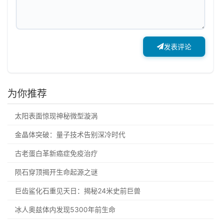
发表评论
为你推荐
太阳表面惊现神秘微型漩涡
金晶体突破：量子技术告别深冷时代
古老蛋白革新癌症免疫治疗
陨石穿顶揭开生命起源之谜
巨齿鲨化石重见天日：揭秘24米史前巨兽
冰人奥兹体内发现5300年前生命