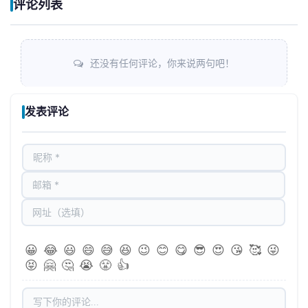
评论列表
还没有任何评论，你来说两句吧！
发表评论
😀
😂
😃
😄
😅
😆
😉
😊
😋
😎
😍
😘
🥰
😜
😝
🤗
🤔
😭
😤
👍