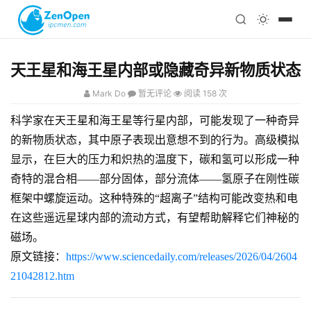
注册
科技
编程
天王星和海王星内部或隐藏奇异新物质状态
心理
Mark Do
暂无评论
阅读 158 次
科学家在天王星和海王星等行星内部，可能发现了一种奇异
的新物质状态，其中原子表现出意想不到的行为。高级模拟
显示，在巨大的压力和炽热的温度下，碳和氢可以形成一种
奇特的混合相——部分固体，部分流体——氢原子在刚性碳
框架中螺旋运动。这种特殊的“超离子”结构可能改变热和电
在这些遥远星球内部的流动方式，有望帮助解释它们神秘的
磁场。
原文链接：
https://www.sciencedaily.com/releases/2026/04/2604
21042812.htm