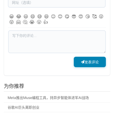
😀
😂
😃
😄
😅
😆
😉
😊
😋
😎
😍
😘
🥰
😜
😝
🤗
🤔
😭
😤
👍
发表评论
为你推荐
Meta推出Muse编程工具，持异步智能体进军AI战场
谷歌AI巨头离职创业