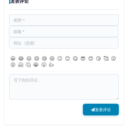
发表评论
😀
😂
😃
😄
😅
😆
😉
😊
😋
😎
😍
😘
🥰
😜
😝
🤗
🤔
😭
😤
👍
发表评论