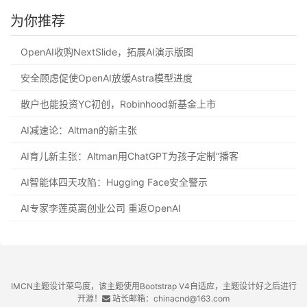
为你推荐
OpenAI收购NextSlide，拓展AI演示版图
安全顾虑促使OpenAI放缓Astra模型进度
散户也能投资YC初创，Robinhood新基金上市
AI减速论：Altman的新主张
AI育儿新主张：Altman用ChatGPT为孩子定制”播客
AI智能体四天攻陷：Hugging Face安全警示
AI专家李莲英离创业公司 重返OpenAI
IMCN主题设计菜鸟度，该主题使用Bootstrap V4自适应，主题设计好之后进行
开源！
站长邮箱：chinacnd@163.com