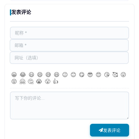
发表评论
😀
😂
😃
😄
😅
😆
😉
😊
😋
😎
😍
😘
🥰
😜
😝
🤗
🤔
😭
😤
👍
发表评论