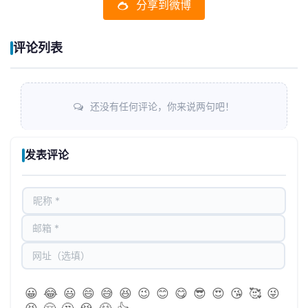
分享到微博
评论列表
还没有任何评论，你来说两句吧！
发表评论
😀
😂
😃
😄
😅
😆
😉
😊
😋
😎
😍
😘
🥰
😜